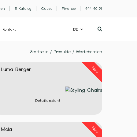
ten
E-Katalog
Outlet
Finance
444 40 74
Kontakt
DE
Startseite
/
Produkte
/
Wartebereich
Neu
Luma Berger
Detailansicht
Neu
Mola