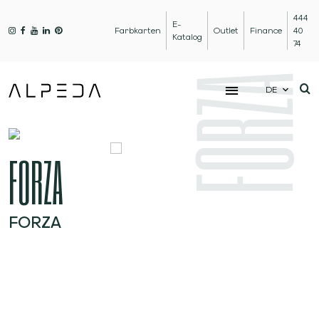
444
E-
Farbkarten
Outlet
Finance
40
Katalog
74
FORZA
DE
FORZA
FORZA