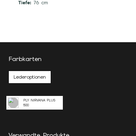
Tiefe:
76 cm
Farbkarten
Lederoptionen
PLY NIRVANA PLUS
500
Verwandte Produkte