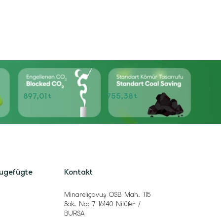
897,01
755,38
t
t
zugefügte
Kontakt
Minareliçavuş OSB Mah. 115
Sok. No: 7 16140 Nilüfer /
BURSA