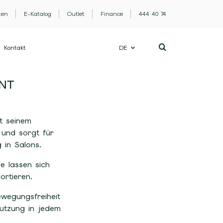
ten
E-Katalog
Outlet
Finance
444 40 74
Kontakt
DE
ANT
t seinem
 und sorgt für
 in Salons.
e lassen sich
ortieren.
ewegungsfreiheit
Nutzung in jedem