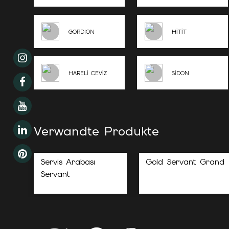
GORDION
HİTİT
HARELİ CEVİZ
SİDON
Verwandte Produkte
Servis Arabası
Gold Servant Grand
Servant