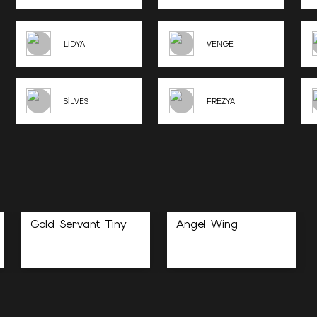
LİDYA
VENGE
SİLVES
FREZYA
Gold Servant Tiny
Angel Wing