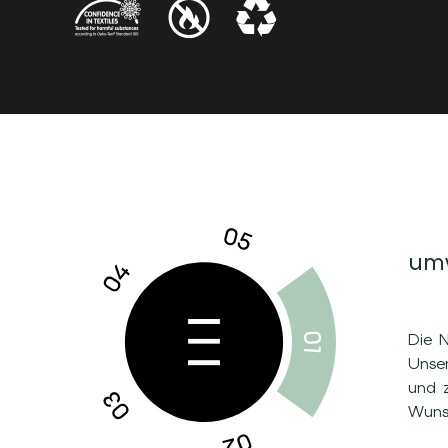
umw
Die 
Unse
und 
Wuns