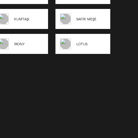
KUMTAŞI
SAFİR MEŞE
İRONY
LOTUS