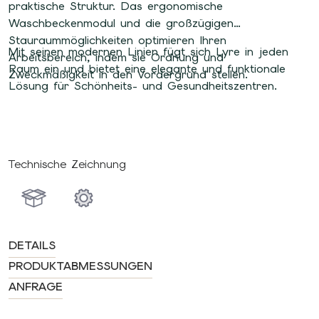
praktische Struktur. Das ergonomische
Waschbeckenmodul und die großzügigen
Stauraummöglichkeiten optimieren Ihren
Mit seinen modernen Linien fügt sich Lyre in jeden
Arbeitsbereich, indem sie Ordnung und
Raum ein und bietet eine elegante und funktionale
Zweckmäßigkeit in den Vordergrund stellen.
Lösung für Schönheits- und Gesundheitszentren.
Technische Zeichnung
DETAILS
PRODUKTABMESSUNGEN
ANFRAGE