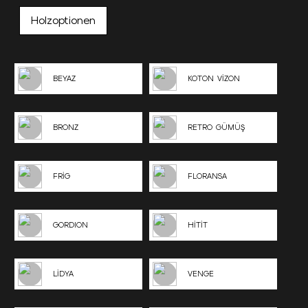
Holzoptionen
BEYAZ
KOTON VİZON
BRONZ
RETRO GÜMÜŞ
FRİG
FLORANSA
GORDION
HİTİT
LİDYA
VENGE