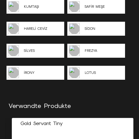
KUMTAŞI
SAFİR MEŞE
HARELİ CEVİZ
SİDON
SİLVES
FREZYA
İRONY
LOTUS
Verwandte Produkte
Gold Servant Tiny