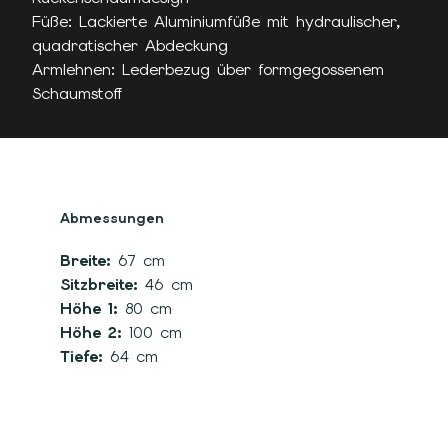
Füße: Lackierte Aluminiumfüße mit hydraulischer,
quadratischer Abdeckung
Armlehnen: Lederbezug über formgegossenem
Schaumstoff
Abmessungen
Breite:
67 cm
Sitzbreite:
46 cm
Höhe 1:
80 cm
Höhe 2:
100 cm
Tiefe:
64 cm