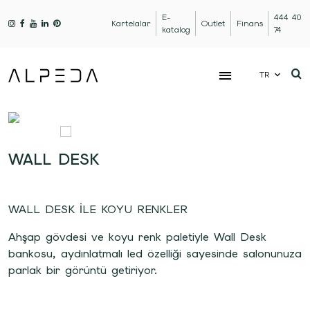
E-
444 40
Kartelalar
Outlet
Finans
katalog
74
TR
WALL DESK
WALL DESK İLE KOYU RENKLER
Ahşap gövdesi ve koyu renk paletiyle Wall Desk
bankosu, aydınlatmalı led özelliği sayesinde salonunuza
parlak bir görüntü getiriyor.