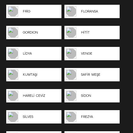
FRİG
FLORANSA
GORDION
HİTİT
LİDYA
VENGE
KUMTAŞI
SAFİR MEŞE
HARELİ CEVİZ
SİDON
SİLVES
FREZYA