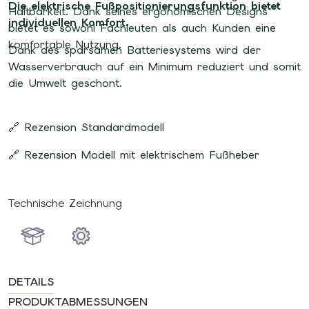
Die elektrische Fußpositionierungsfunktion bietet
Haltbarkeit. Dank seines ergonomischen Designs
individuellen Komfort.
bietet es sowohl Fachleuten als auch Kunden eine
komfortable Nutzung.
Dank des sparsamen Batteriesystems wird der
Wasserverbrauch auf ein Minimum reduziert und somit
die Umwelt geschont.
🔗 Rezension Standardmodell
🔗 Rezension Modell mit elektrischem Fußheber
Technische Zeichnung
DETAILS
PRODUKTABMESSUNGEN