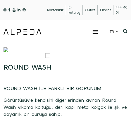
E-
444 40
Kartelalar
Outlet
Finans
katalog
74
TR
ROUND WASH
ROUND WASH İLE FARKLI BİR GÖRÜNÜM
Görüntüsüyle kendisini diğerlerinden ayıran Round
Wash yıkama koltuğu, deri kaplı metal kolçak ile şık ve
dayanlık bir duruşa sahip.