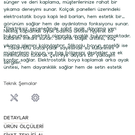
sünger ve deri kaplama, müşterilerinize rahat bir
yıkama deneyimi sunar. Kolçak panelleri üzerindeki
elektrostatik boya kaplı led barları, hem estetik bir
görünüm sağlar hem de aydınlatma fonksiyonu sunar.
*Elektriksiz seçeneğinde sabit ayak dayama yeri
Nikelaj kaplamalı ayak basma ünitesi hijyenik bir
bulunurken, elektrikli olanında ayaklık bulunmamaktadır.
kullanım imkanı sunar. Seramik başlık ünitesi, saç
yıkama işlemini kolaylaştırır. Silikonlu boyun enseliği ise
* Tasarruflu bataryalar sayesinde su kullanımını
müşterilerin boyun ve baş bölgesini destekler ve ek
minimumda tutarak çevreye duyarlı bir yaklaşım
konfor sağlar. Elektrostatik boya kaplamalı arka ayak
sergiler.
ünitesi, hem dayanıklılık sağlar hem de setin estetik
görünümünü tamamlar.
Teknik Şemalar
DETAYLAR
ÜRÜN ÖLÇÜLERI