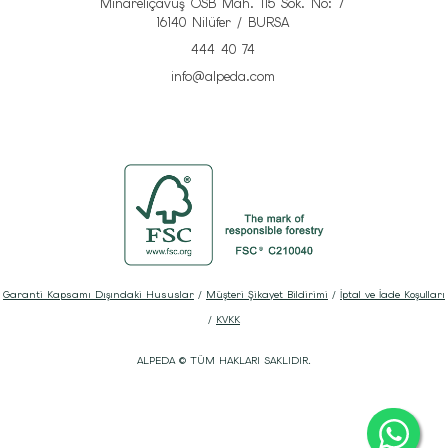
Minareliçavuş OSB Mah. 115 Sok. No: 7
16140 Nilüfer / BURSA
444 40 74
info@alpeda.com
Garanti Kapsamı Dışındaki Hususlar
/
Müşteri Şikayet Bildirimi
/
İptal ve İade Koşulları
/
KVKK
ALPEDA © TÜM HAKLARI SAKLIDIR.