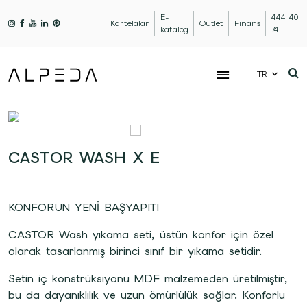
E-
444 40
Kartelalar
Outlet
Finans
katalog
74
TR
CASTOR WASH X E
KONFORUN YENİ BAŞYAPITI
CASTOR Wash yıkama seti, üstün konfor için özel
olarak tasarlanmış birinci sınıf bir yıkama setidir.
Setin iç konstrüksiyonu MDF malzemeden üretilmiştir,
bu da dayanıklılık ve uzun ömürlülük sağlar. Konforlu