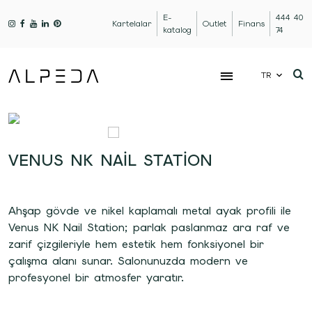
E-
444 40
Kartelalar
Outlet
Finans
katalog
74
TR
VENUS NK NAIL STATION
Ahşap gövde ve nikel kaplamalı metal ayak profili ile
Venus NK Nail Station; parlak paslanmaz ara raf ve
zarif çizgileriyle hem estetik hem fonksiyonel bir
çalışma alanı sunar. Salonunuzda modern ve
profesyonel bir atmosfer yaratır.