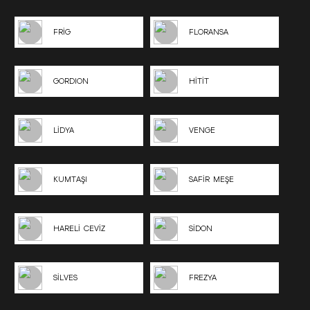
FRİG
FLORANSA
GORDION
HİTİT
LİDYA
VENGE
KUMTAŞI
SAFİR MEŞE
HARELİ CEVİZ
SİDON
SİLVES
FREZYA