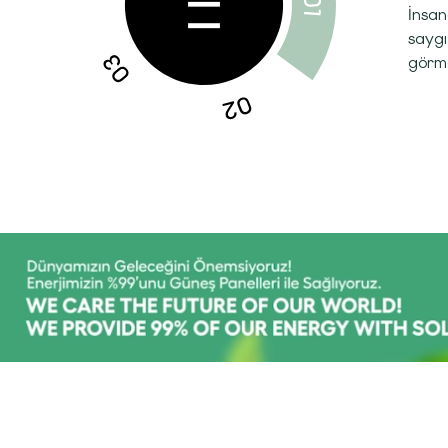
İnsan
saygı
görme