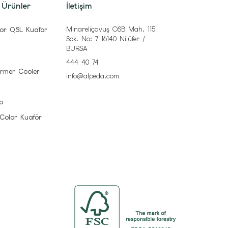
 Ürünler
İletişim
Minareliçavuş OSB Mah. 115
or QSL Kuaför
Sok. No: 7 16140 Nilüfer /
BURSA
444 40 74
rmer Cooler
info@alpeda.com
b
 Color Kuaför