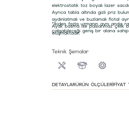
elektrostatik toz boyalı lazer sacda
Ayrıca tabla altında gizli priz bul
aydınlatmalı ve buzlamalı flotal ayn
*İkiden fazla uzmanın aynı anda r
Ayak basma ise paslanmaz çelik 
çalışabileceği geniş bir alana sahipt
oluşmaktadır.
Teknik Şemalar
DETAYLAR
ÜRÜN ÖLÇÜLERI
FIYAT 