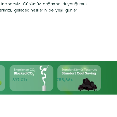
n bilincindeyiz. Günümüz doğasına duyduğumuz
mizi, gelecek nesillerin de yeşil günler
897,01
755,38
t
t