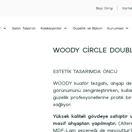
Bayi Girişi
Karte
r
Salon Tasarım
Koleksiyonlar
Güzellik ve Bakım
Kurumsal
WOODY CIRCLE DOUBL
ESTETİK TASARIMDA ÖNCÜ
WOODY kuaför tezgahı, ahşap deta
görünümünü zenginleştirirken, kullan
güzellik profesyonellerine pratik bi
sağlıyor.
Yüksek kaliteli gövdeye sahiptir v
masif ahşaptan yapılmıştır.
(Alter
MDF-Lam seçeneği de mevcuttur).