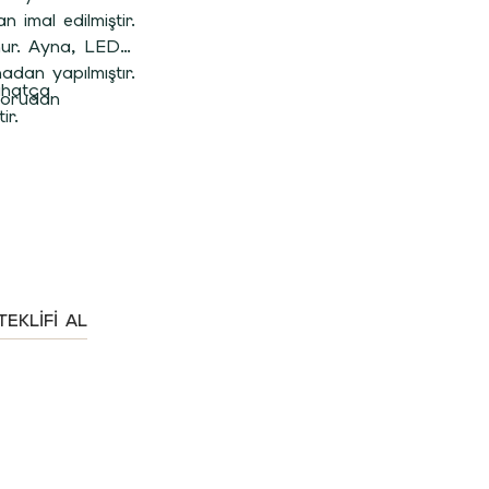
n imal edilmiştir.
unur. Ayna, LED
adan yapılmıştır.
ahatça
borudan
ir.
TEKLIFI AL