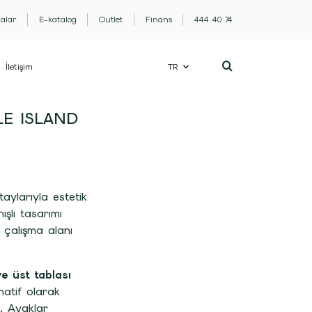
lalar
E-katalog
Outlet
Finans
444 40 74
İletişim
TR
E ISLAND
ylarıyla estetik
ışlı tasarımı
r çalışma alanı
e üst tablası
natif olarak
 Ayaklar