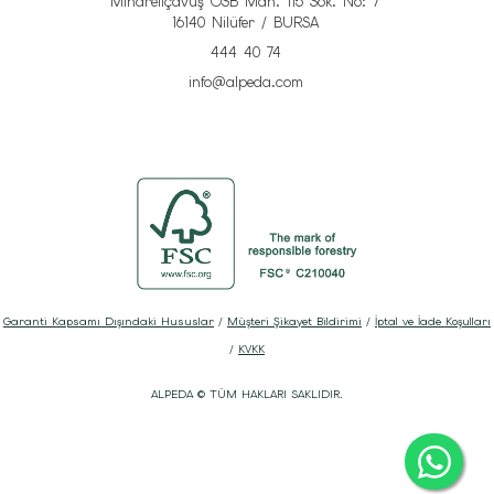
Minareliçavuş OSB Mah. 115 Sok. No: 7
16140 Nilüfer / BURSA
444 40 74
info@alpeda.com
Garanti Kapsamı Dışındaki Hususlar
/
Müşteri Şikayet Bildirimi
/
İptal ve İade Koşulları
/
KVKK
ALPEDA © TÜM HAKLARI SAKLIDIR.