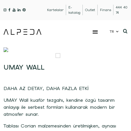
E-
444 40
Kartelalar
Outlet
Finans
katalog
74
TR
UMAY WALL
DAHA AZ DETAY, DAHA FAZLA ETKİ
UMAY Wall kuaför tezgahı, kendine özgü tasarım
anlayışı ile serbest formları kullanarak modern bir
atmosfer sunar.
Tablası Corian malzemesinden üretilmişken, aynası