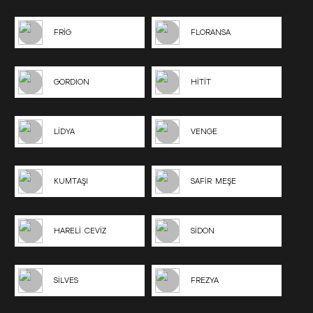
FRİG
FLORANSA
GORDION
HİTİT
LİDYA
VENGE
KUMTAŞI
SAFİR MEŞE
HARELİ CEVİZ
SİDON
SİLVES
FREZYA