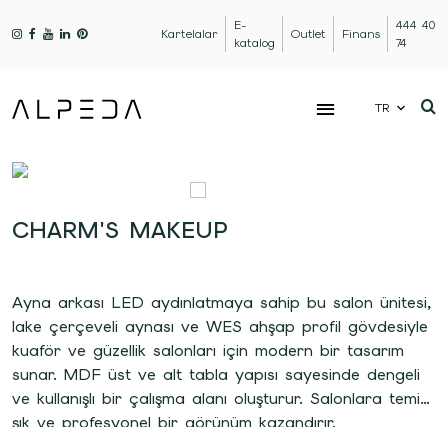
E-
444 40
Kartelalar
Outlet
Finans
katalog
74
TR
CHARM'S MAKEUP
Ayna arkası LED aydınlatmaya sahip bu salon ünitesi,
lake çerçeveli aynası ve WES ahşap profil gövdesiyle
kuaför ve güzellik salonları için modern bir tasarım
sunar. MDF üst ve alt tabla yapısı sayesinde dengeli
ve kullanışlı bir çalışma alanı oluşturur. Salonlara temiz,
şık ve profesyonel bir görünüm kazandırır.