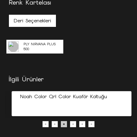
Renk Kartelası
Deri Seçenekleri
PLY NIRVANA PLUS
500
İlgili Ürünler
Noah Color Qrl Color Kuaför Koltuğu