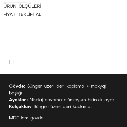
ÜRÜN ÖLÇÜLERI
FIYAT TEKLIFI AL
Gövde:
Sünger üzeri deri kaplama + makyaj
başlığı
Ayaklar:
Nikelaj boyama alüminyum hidrolik ayak
Kolçaklar:
Sünger üzeri deri kaplama,
MDF lam gövde