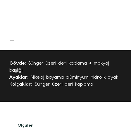
Gövde:
Sünger üzeri deri kaplama + makyaj
başlığı
Ayaklar:
Nikelaj boyama alüminyum hidrolik ayak
Kolçaklar:
Sünger üzeri deri kaplama
Ölçüler