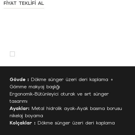
FIYAT TEKLIFI AL
Gövde :
Dökme sünger üzeri deri kaplama +
Gömme makyaj başlığı
Ergonomik-Bütünleyici oturak ve sırt sünger
tasarımı
Ayaklar:
Metal hidrolik ayak-Ayak basma borusu
nikelaj boyama
Kolçaklar :
Dökme sünger üzeri deri kaplama