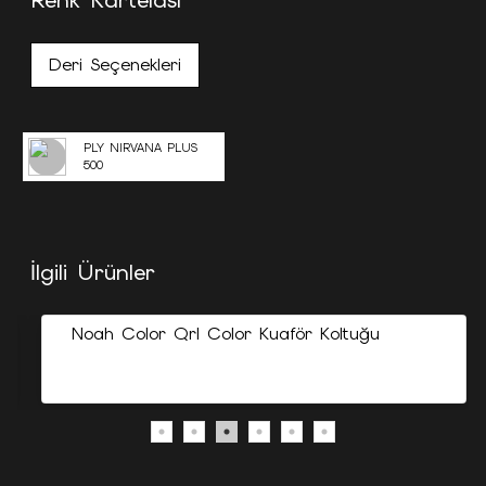
Renk Kartelası
Deri Seçenekleri
PLY NIRVANA PLUS
500
İlgili Ürünler
Noah Color Qrl Color Kuaför Koltuğu