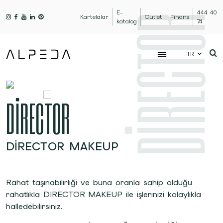
E-
444 40
DİRECTOR
Kartelalar
Outlet
Finans
katalog
74
TR
DİRECTOR
DIRECTOR MAKEUP
Rahat taşınabilirliği ve buna oranla sahip olduğu
rahatlıkla DIRECTOR MAKEUP ile işlerinizi kolaylıkla
halledebilirsiniz.