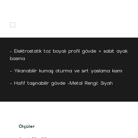
- Elektrostatik toz boyalı profil gövde + sabit ayak
basma
- Yıkanabilir kumaş oturma ve sırt yaslama kısmı
- Hafif taşınabilir gövde -Metal Rengi: Siyah
Ölçüler