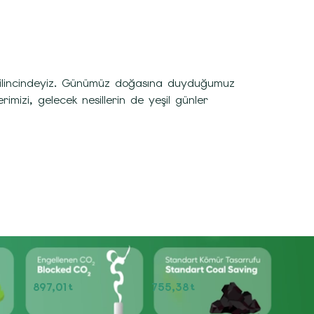
n bilincindeyiz. Günümüz doğasına duyduğumuz
mizi, gelecek nesillerin de yeşil günler
897,01
755,38
t
t