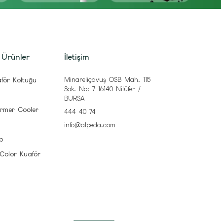
 Ürünler
İletişim
Minareliçavuş OSB Mah. 115
för Koltuğu
Sok. No: 7 16140 Nilüfer /
BURSA
rmer Cooler
444 40 74
info@alpeda.com
b
 Color Kuaför