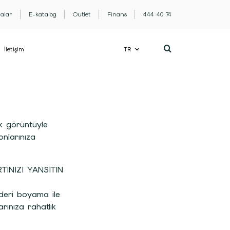
lalar
E-katalog
Outlet
Finans
444 40 74
İletişim
TR
k görüntüyle
nlarınıza
INIZI YANSITIN
deri boyama ile
ınıza rahatlık