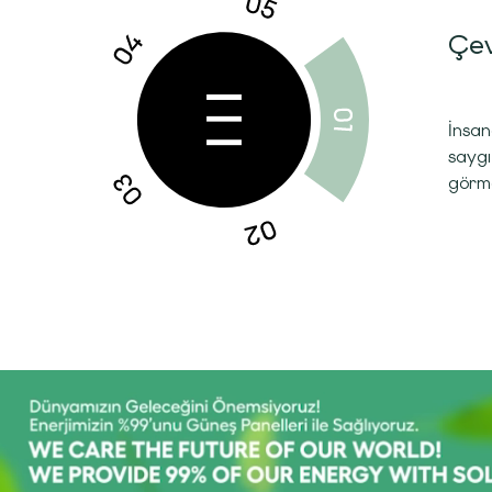
Çev
İnsan
saygı
görme