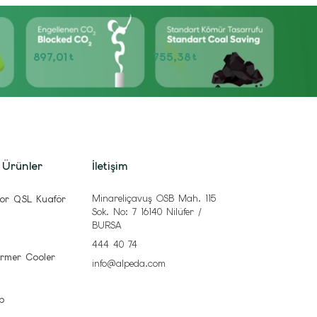
897,01
755,38
t
t
 Ürünler
İletişim
Minareliçavuş OSB Mah. 115
or QSL Kuaför
Sok. No: 7 16140 Nilüfer /
BURSA
444 40 74
rmer Cooler
info@alpeda.com
b