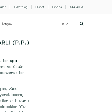
lalar
E-katalog
Outlet
Finans
444 40 74
İletişim
TR
LI (P.P.)
lu bir spa
ımı ve üstün
 benzersiz bir
ısı, vücut
eyerek basınç
ileriniz huzurlu
alacaklar. Yüz