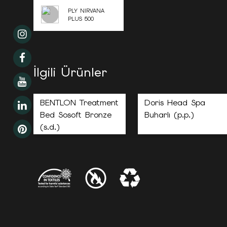
PLY NIRVANA
PLUS 500
İlgili Ürünler
BENTLON Treatment
Doris Head Spa
Bed Sosoft Bronze
Buharlı (p.p.)
(s.d.)