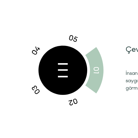
Çev
İnsan
saygı
görme