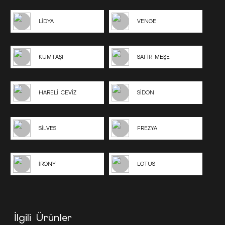
LİDYA
VENGE
KUMTAŞI
SAFİR MEŞE
HARELİ CEVİZ
SİDON
SİLVES
FREZYA
İRONY
LOTUS
İlgili Ürünler