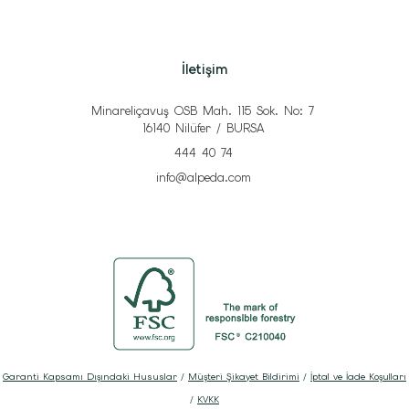
İletişim
Minareliçavuş OSB Mah. 115 Sok. No: 7
16140 Nilüfer / BURSA
444 40 74
info@alpeda.com
Garanti Kapsamı Dışındaki Hususlar
/
Müşteri Şikayet Bildirimi
/
İptal ve İade Koşulları
/
KVKK