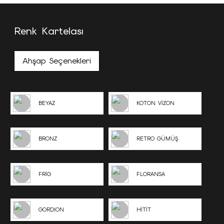
Renk Kartelası
Ahşap Seçenekleri
BEYAZ
KOTON VİZON
BRONZ
RETRO GÜMÜŞ
FRİG
FLORANSA
GORDION
HİTİT