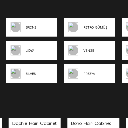
BRONZ
RETRO GÜMÜŞ
LİDYA
VENGE
SİLVES
FREZYA
Daphie Hair Cabinet
Boho Hair Cabinet