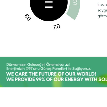
İnsan
saygı
görme