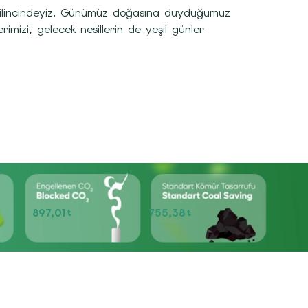
n bilincindeyiz. Günümüz doğasına duyduğumuz
mizi, gelecek nesillerin de yeşil günler
897,01
755,38
t
t