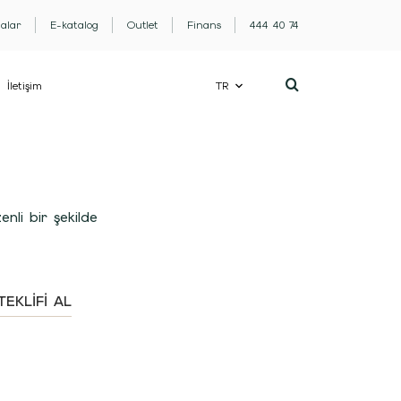
lalar
E-katalog
Outlet
Finans
444 40 74
İletişim
TR
nli bir şekilde
TEKLIFI AL