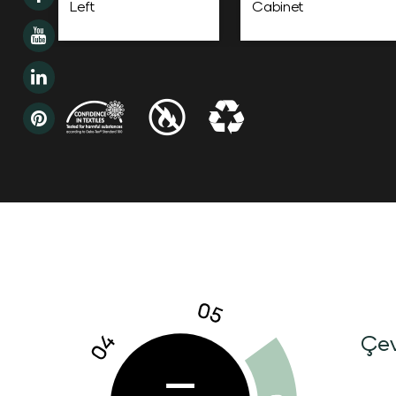
Left
Cabinet
Çev