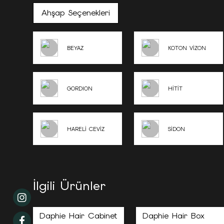
Ahşap Seçenekleri
BEYAZ
KOTON VİZON
GORDION
HİTİT
HARELİ CEVİZ
SİDON
İlgili Ürünler
Daphie Hair Cabinet
Daphie Hair Box