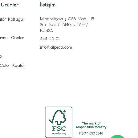
 Ürünler
İletişim
Minareliçavuş OSB Mah. 115
för Koltuğu
Sok. No: 7 16140 Nilüfer /
BURSA
rmer Cooler
444 40 74
info@alpeda.com
b
 Color Kuaför