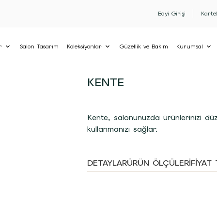
Bayi Girişi
Karte
r
Salon Tasarım
Koleksiyonlar
Güzellik ve Bakım
Kurumsal
KENTE
Kente, salonunuzda ürünlerinizi düze
kullanmanızı sağlar.
DETAYLAR
ÜRÜN ÖLÇÜLERI
FIYAT 