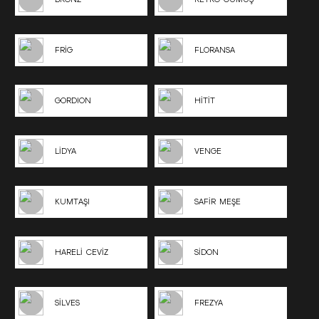
FRİG
FLORANSA
GORDION
HİTİT
LİDYA
VENGE
KUMTAŞI
SAFİR MEŞE
HARELİ CEVİZ
SİDON
SİLVES
FREZYA