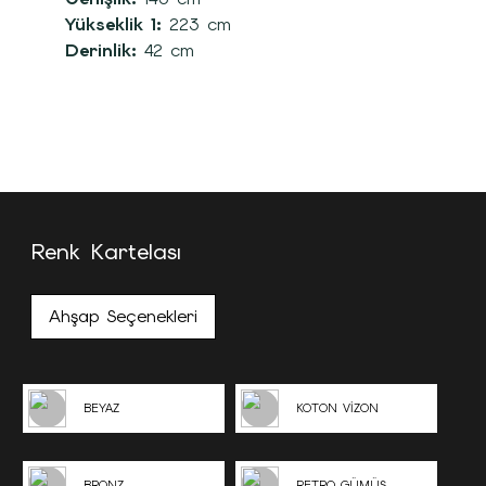
Yükseklik 1:
223 cm
Derinlik:
42 cm
Renk Kartelası
Ahşap Seçenekleri
BEYAZ
KOTON VİZON
BRONZ
RETRO GÜMÜŞ