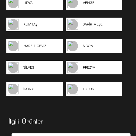
LİDYA
VENGE
KUMTAŞI
SAFİR MEŞE
HARELİ CEVİZ
SİDON
SİLVES
FREZYA
İRONY
LOTUS
İlgili Ürünler