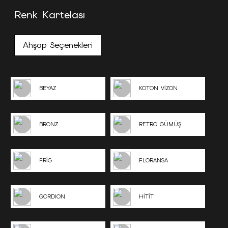
Renk Kartelası
Ahşap Seçenekleri
BEYAZ
KOTON VİZON
BRONZ
RETRO GÜMÜŞ
FRİG
FLORANSA
GORDION
HİTİT