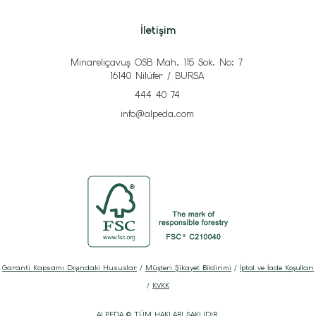
İletişim
Minareliçavuş OSB Mah. 115 Sok. No: 7
16140 Nilüfer / BURSA
444 40 74
info@alpeda.com
Garanti Kapsamı Dışındaki Hususlar
/
Müşteri Şikayet Bildirimi
/
İptal ve İade Koşulları
/
KVKK
ALPEDA © TÜM HAKLARI SAKLIDIR.