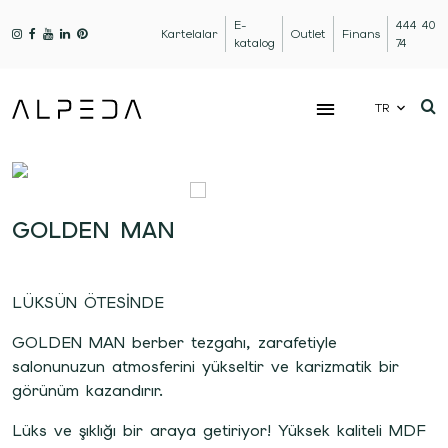
E-
444 40
Kartelalar
Outlet
Finans
katalog
74
TR
GOLDEN MAN
LÜKSÜN ÖTESİNDE
GOLDEN MAN berber tezgahı, zarafetiyle
salonunuzun atmosferini yükseltir ve karizmatik bir
görünüm kazandırır.
Lüks ve şıklığı bir araya getiriyor! Yüksek kaliteli MDF