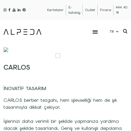
E-
444 40
Kartelalar
Outlet
Finans
katalog
74
TR
CARLOS
İNOVATİF TASARIM
CARLOS berber tezgahı, hem işlevselliği hem de şık
tasarımıyla dikkat çekiyor.
İşlerinizi daha verimli bir şekilde yapmanıza yardımcı
olacak şekilde tasarlandı. Geniş ve kullanışlı depolama