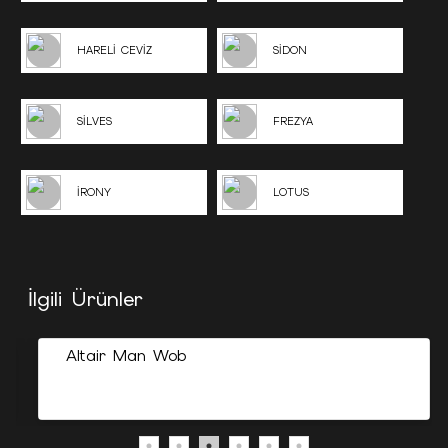
HARELİ CEVİZ
SİDON
SİLVES
FREZYA
İRONY
LOTUS
İlgili Ürünler
Altair Man Wob