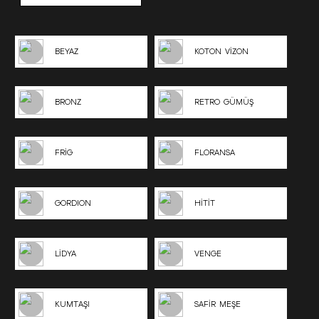
BEYAZ
KOTON VİZON
BRONZ
RETRO GÜMÜŞ
FRİG
FLORANSA
GORDION
HİTİT
LİDYA
VENGE
KUMTAŞI
SAFİR MEŞE