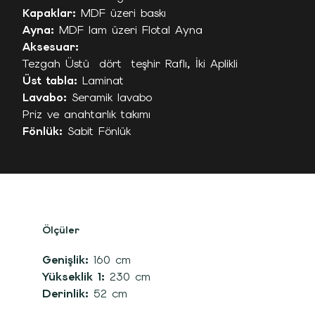
Kapaklar:
MDF üzeri baskı
Ayna:
MDF lam üzeri Flotal Ayna
Aksesuar:
Tezgah Üstü dört teşhir Raflı, İki Aplikli
Üst tabla:
Laminat
Lavabo:
Seramik lavabo
Priz ve anahtarlık takımı
Fönlük:
Sabit Fönlük
Ölçüler
Genişlik:
160 cm
Yükseklik 1:
230 cm
Derinlik:
52 cm