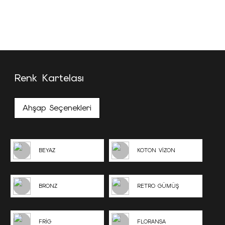
Renk Kartelası
Ahşap Seçenekleri
BEYAZ
KOTON VİZON
BRONZ
RETRO GÜMÜŞ
FRİG
FLORANSA