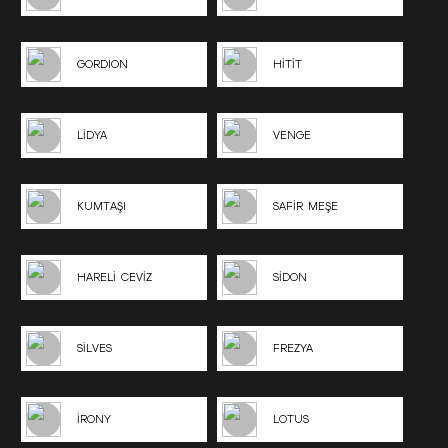
GORDION
HİTİT
LİDYA
VENGE
KUMTAŞI
SAFİR MEŞE
HARELİ CEVİZ
SİDON
SİLVES
FREZYA
İRONY
LOTUS