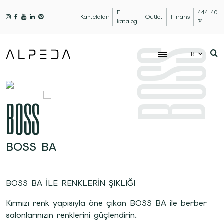
E-
444 40
Kartelalar
Outlet
Finans
katalog
74
BOSS
TR
BOSS
BOSS BA
BOSS BA İLE RENKLERİN ŞIKLIĞI
Kırmızı renk yapısıyla öne çıkan BOSS BA ile berber
salonlarınızın renklerini güçlendirin.