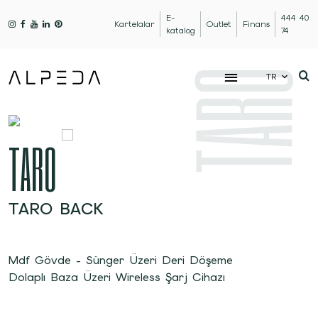
E-
444 40
Kartelalar
Outlet
Finans
katalog
74
TARO
TR
TARO
TARO BACK
Mdf Gövde - Sünger Üzeri Deri Döşeme
Dolaplı Baza Üzeri Wireless Şarj Cihazı