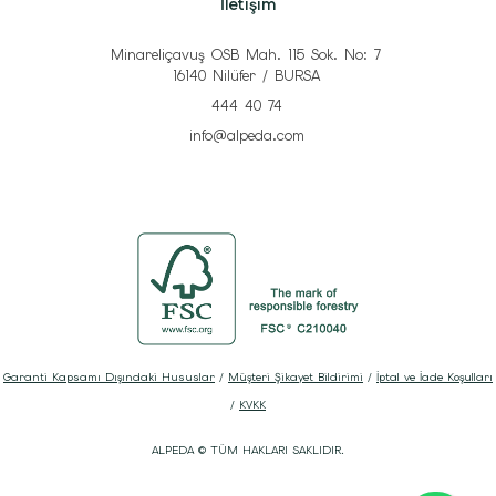
İletişim
Minareliçavuş OSB Mah. 115 Sok. No: 7
16140 Nilüfer / BURSA
444 40 74
info@alpeda.com
Garanti Kapsamı Dışındaki Hususlar
/
Müşteri Şikayet Bildirimi
/
İptal ve İade Koşulları
/
KVKK
ALPEDA © TÜM HAKLARI SAKLIDIR.