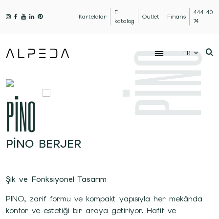
E-
444 40
Kartelalar
Outlet
Finans
katalog
74
PİNO
TR
PİNO
PINO BERJER
Şık ve Fonksiyonel Tasarım
PINO, zarif formu ve kompakt yapısıyla her mekânda
konfor ve estetiği bir araya getiriyor. Hafif ve