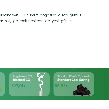
n bilincindeyiz. Günümüz doğasına duyduğumuz
mizi, gelecek nesillerin de yeşil günler
897,01
755,38
t
t