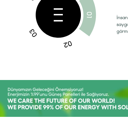
İnsan
saygı
görme