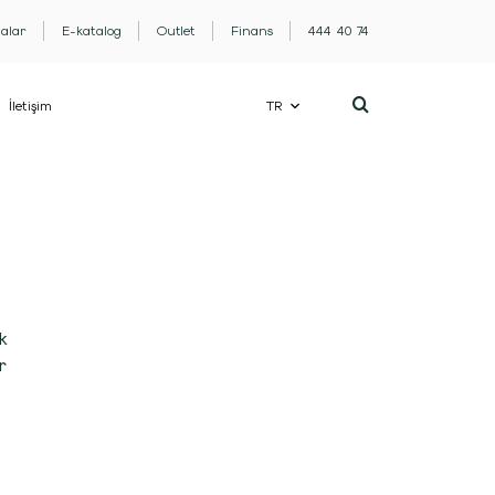
lalar
E-katalog
Outlet
Finans
444 40 74
İletişim
TR
k
r