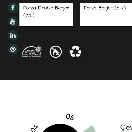
Forza Double Berjer
Forza Berjer (o.s.)
(o.s.)
Çev