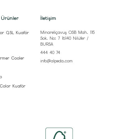
 Ürünler
İletişim
Minareliçavuş OSB Mah. 115
or QSL Kuaför
Sok. No: 7 16140 Nilüfer /
BURSA
444 40 74
rmer Cooler
info@alpeda.com
b
 Color Kuaför