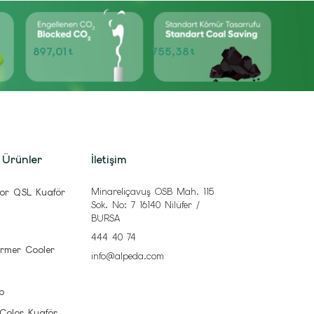
897,01
755,38
t
t
 Ürünler
İletişim
Minareliçavuş OSB Mah. 115
or QSL Kuaför
Sok. No: 7 16140 Nilüfer /
BURSA
444 40 74
rmer Cooler
info@alpeda.com
b
 Color Kuaför