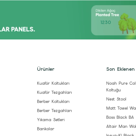
1230
Ürünler
Son Eklenen
Kuaför Koltukları
Noah Pure Col
Koltuğu
Kuaför Tezgahları
Nest Stool
Berber Koltukları
Matt Towel Wa
Berber Tezgahları
Boss Black BA
Yıkama Setleri
Altair Man Wo
Bankolar
Insua-Kl Black