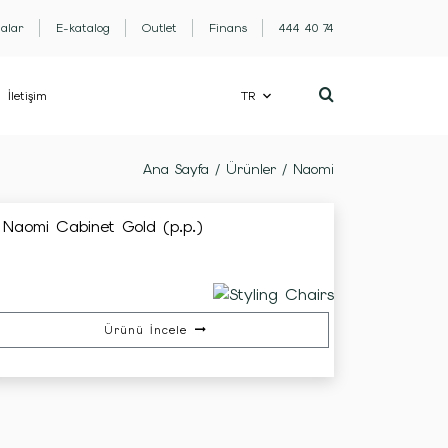
lalar
E-katalog
Outlet
Finans
444 40 74
İletişim
TR
Ana Sayfa
/
Ürünler
/
Naomi
Naomi Cabinet Gold (p.p.)
Ürünü İncele