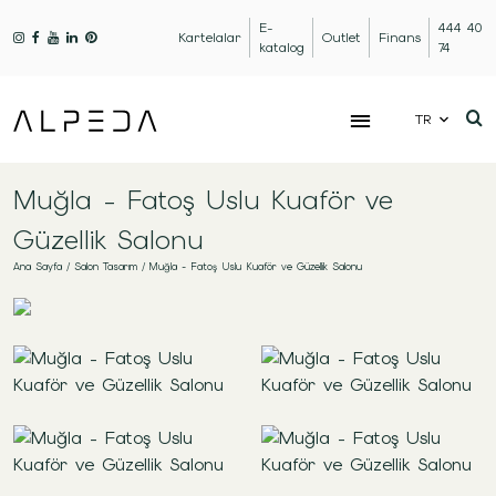
E-
444 40
Kartelalar
Outlet
Finans
katalog
74
TR
Muğla - Fatoş Uslu Kuaför ve
Güzellik Salonu
Ana Sayfa
/
Salon Tasarım
/
Muğla - Fatoş Uslu Kuaför ve Güzellik Salonu