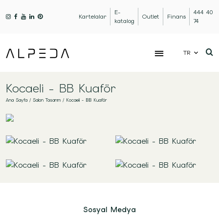
E-
444 40
Kartelalar
Outlet
Finans
katalog
74
TR
Kocaeli - BB Kuaför
Ana Sayfa
/
Salon Tasarım
/
Kocaeli - BB Kuaför
Sosyal Medya