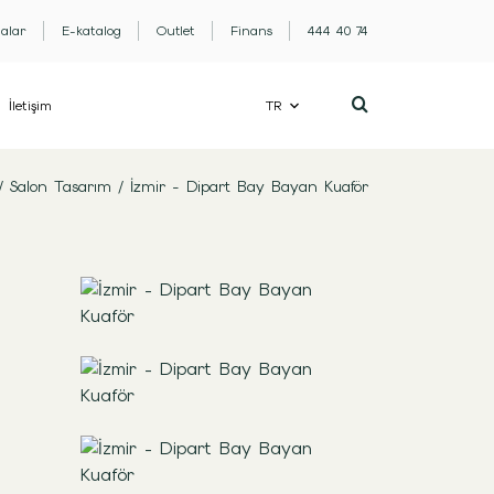
lalar
E-katalog
Outlet
Finans
444 40 74
İletişim
TR
/
Salon Tasarım
/
İzmir - Dipart Bay Bayan Kuaför