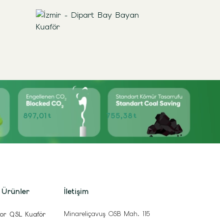
897,01
755,38
t
t
 Ürünler
İletişim
Minareliçavuş OSB Mah. 115
or QSL Kuaför