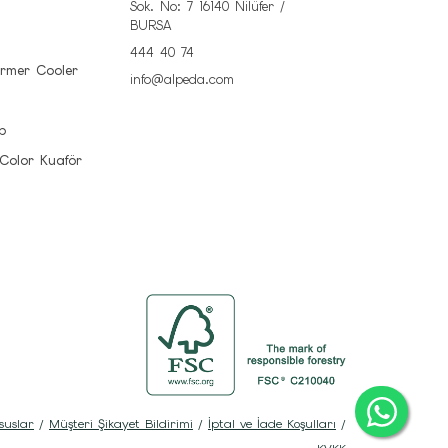
Sok. No: 7 16140 Nilüfer /
BURSA
444 40 74
rmer Cooler
info@alpeda.com
b
 Color Kuaför
suslar
/
Müşteri Şikayet Bildirimi
/
İptal ve İade Koşulları
/