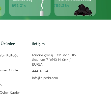
897,01
755,38
t
t
 Ürünler
İletişim
Minareliçavuş OSB Mah. 115
för Koltuğu
Sok. No: 7 16140 Nilüfer /
BURSA
rmer Cooler
444 40 74
info@alpeda.com
b
 Color Kuaför