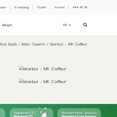
lalar
E-katalog
Outlet
Finans
444 40 74
İletişim
TR
Ana Sayfa
/
Salon Tasarım
/
Istanbul - MK Coiffeur