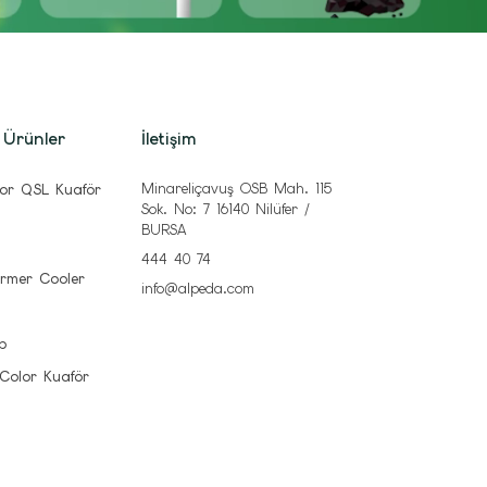
 Ürünler
İletişim
Minareliçavuş OSB Mah. 115
or QSL Kuaför
Sok. No: 7 16140 Nilüfer /
BURSA
444 40 74
rmer Cooler
info@alpeda.com
b
 Color Kuaför