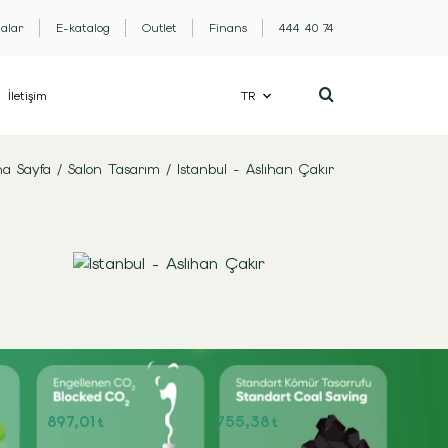
lalar
E-katalog
Outlet
Finans
444 40 74
İletişim
TR
a Sayfa
/
Salon Tasarım
/
Istanbul - Aslıhan Çakır
897,01
755,38
t
t