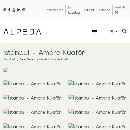
E-
444 40
Kartelalar
Outlet
Finans
katalog
74
TR
İstanbul - Amore Kuaför
Ana Sayfa
/
Salon Tasarım
/
İstanbul - Amore Kuaför