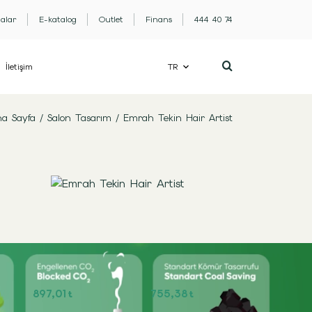
lalar
E-katalog
Outlet
Finans
444 40 74
İletişim
TR
a Sayfa
/
Salon Tasarım
/
Emrah Tekin Hair Artist
897,01
755,38
t
t