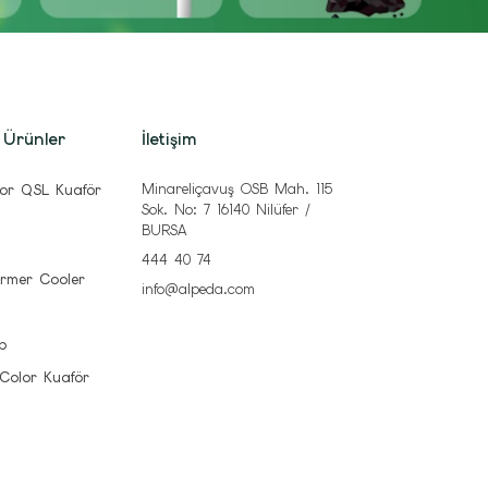
 Ürünler
İletişim
Minareliçavuş OSB Mah. 115
or QSL Kuaför
Sok. No: 7 16140 Nilüfer /
BURSA
444 40 74
rmer Cooler
info@alpeda.com
b
 Color Kuaför