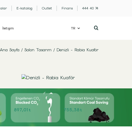
lalar
E-katalog
Outlet
Finans
444 40 74
İletişim
TR
Ana Sayfa
/
Salon Tasarım
/
Denizli - Rabia Kuaför
897,01
755,38
t
t