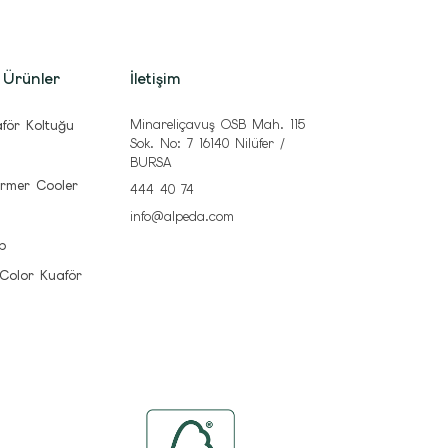
 Ürünler
İletişim
Minareliçavuş OSB Mah. 115
för Koltuğu
Sok. No: 7 16140 Nilüfer /
BURSA
rmer Cooler
444 40 74
info@alpeda.com
b
 Color Kuaför