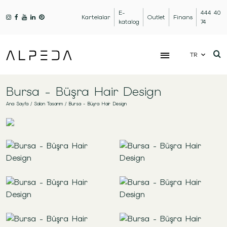
E-
444 40
Kartelalar
Outlet
Finans
katalog
74
TR
Bursa - Büşra Hair Design
Ana Sayfa
/
Salon Tasarım
/
Bursa - Büşra Hair Design