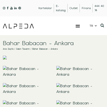
E-
444 40
Kartelalar
Outlet
Finans
katalog
74
TR
Bahar Babacan - Ankara
Ana Sayfa
/
Salon Tasarım
/
Bahar Babacan - Ankara