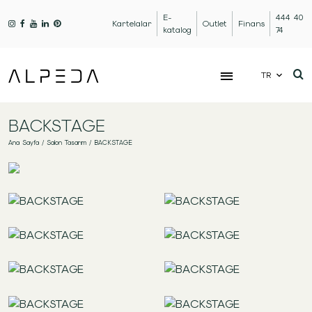
E-
444 40
Kartelalar
Outlet
Finans
katalog
74
TR
BACKSTAGE
Ana Sayfa
/
Salon Tasarım
/
BACKSTAGE