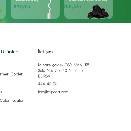
897,01
755,38
t
t
 Ürünler
İletişim
Minareliçavuş OSB Mah. 115
Sok. No: 7 16140 Nilüfer /
rmer Cooler
BURSA
444 40 74
b
info@alpeda.com
 Color Kuaför