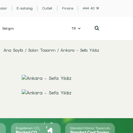
lalar
E-katalog
Outlet
Finans
444 40 74
İletişim
TR
Ana Sayfa
/
Salon Tasarım
/
Ankara - Sefa Yıldız