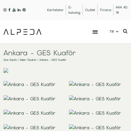
E-
444 40
Kartelalar
Outlet
Finans
katalog
74
TR
Ankara - GES Kuaför
Ana Sayfa
/
Salon Tasarım
/
Ankara - GES Kuaför