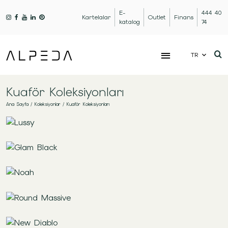
E-
444 40
Kartelalar
Outlet
Finans
katalog
74
TR
Kuaför Koleksiyonları
Ana Sayfa
/
Koleksiyonlar
/
Kuaför Koleksiyonları