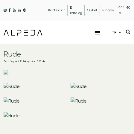
E-
444 40
Kartelalar
Outlet
Finans
katalog
74
TR
Rude
Ana Sayfa
/
Koleksiyonlar
/
Rude