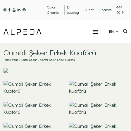
Color
E-
444
Outlet
Finance
Charts
catalog
40 74
EN
Cumali Şeker Erkek Kuaförü
Home Page
/
Salon Design
/
Cumali Şeker Erkek Kuaförü