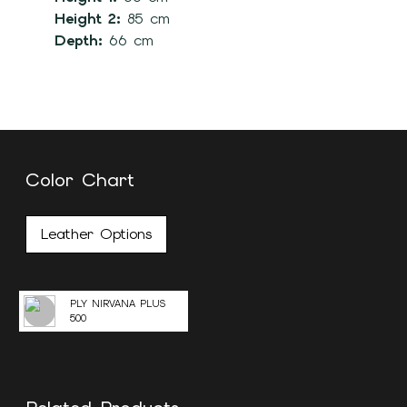
Height 2:
85 cm
Depth:
66 cm
Color Chart
Leather Options
PLY NIRVANA PLUS
500